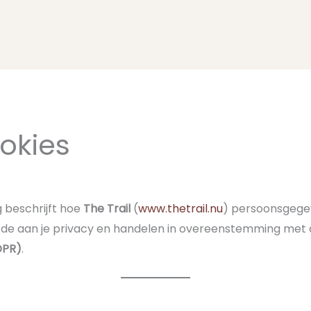
okies
 beschrijft hoe
The Trail
(
www.thetrail.nu
) persoonsgegev
rde aan je privacy en handelen in overeenstemming met
DPR)
.