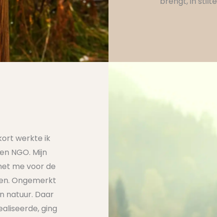
brengt, in stilte
kort werkte ik
 een NGO. Mijn
het me voor de
ten. Ongemerkt
n natuur. Daar
ealiseerde, ging