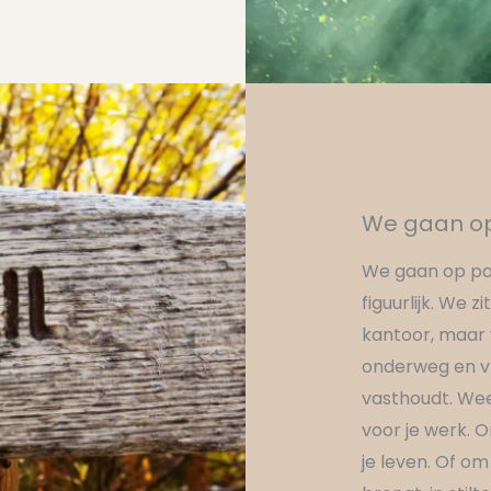
We gaan op 
We gaan op pad.
figuurlijk. We 
kantoor, maar w
onderweg en vr
vasthoudt. Weer
voor je werk. 
je leven. Of o