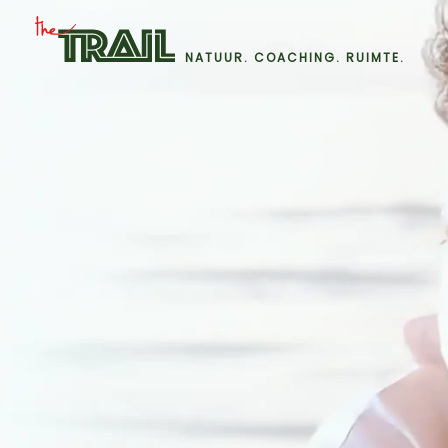
Ga
naar
NATUUR. COACHING. RUIMTE.
de
inhoud