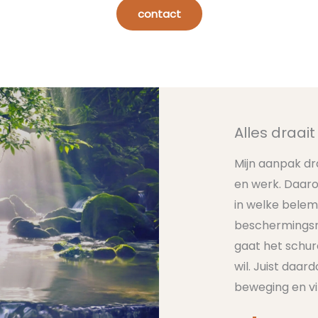
contact
Alles draai
Mijn aanpak dra
en werk. Daaro
in welke belem
beschermingsm
gaat het schure
wil. Juist daar
beweging en vit