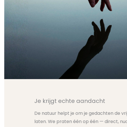
Je krijgt echte aandacht
De natuur helpt je om je gedachten de vri
laten. We praten één op één — direct, nuc