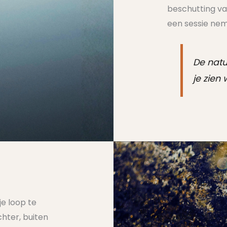
beschutting va
een sessie neme
De natu
je zien 
je loop te
hter, buiten