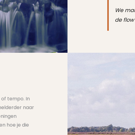
We make
de
flow
 of tempo. In
helderder naar
eningen
en hoe je die