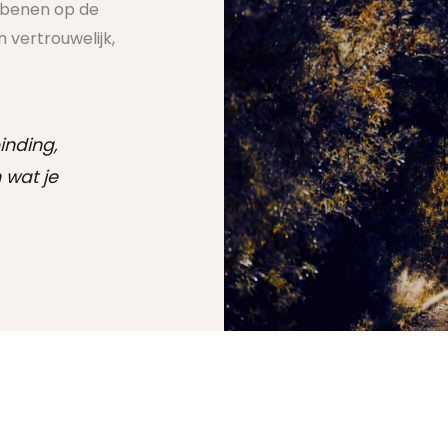
 benen op de
n vertrouwelijk,
inding,
 wat je